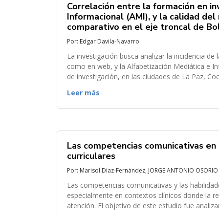
Correlación entre la formación en in
Informacional (AMI), y la calidad de
comparativo en el eje troncal de Bol
Por: Edgar Davila-Navarro
La investigación busca analizar la incidencia de 
como en web, y la Alfabetización Mediática e In
de investigación, en las ciudades de La Paz, Cochab
propone un diseño mixto,...
Leer más
Las competencias comunicativas en l
curriculares
Por: Marisol Díaz-Fernández, JORGE ANTONIO OSORI
Las competencias comunicativas y las habilidad
especialmente en contextos clínicos donde la re
atención. El objetivo de este estudio fue anali
clave como la empatía y la asertividad, en los...