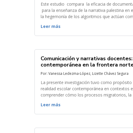
Este estudio compara la eficacia de documentales y vídeos de Instagram como herramientas de educomunicación
para la enseñanza de la narrativa palestina en e
la hegemonía de los algoritmos que actúan como “ guardianes ” de la información, el estudio examina c
diferentes lógicas mediáticas configuran...
Leer más
Comunicación y narrativas docentes:
contemporánea en la frontera nort
Por: Vanessa Ledezma-López, Lizette Chávez Segura
La presente investigación tuvo como propósito a
realidad escolar contemporánea en contextos edu
comprender cómo los procesos migratorios, la div
actuales de ejercer la docencia en...
Leer más