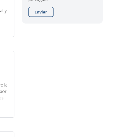
al y
Enviar
e la
 por
as