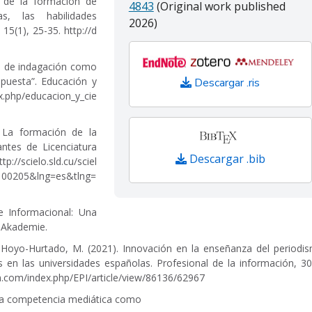
n de la formación de
4843
(Original work published
as, las habilidades
2026)
, 15(1), 25-35.
http://d
ad de indagación como
puesta”. Educación y
Descargar .ris
ex.php/educacion_y_cie
. La formación de la
antes de Licenciatura
Descargar .bib
ttp://scielo.sld.cu/sciel
0100205&lng=es&tlng=
e Informacional: Una
W Akademie.
l Hoyo-Hurtado, M. (2021). Innovación en la enseñanza del periodi
 en las universidades españolas. Profesional de la información, 30
on.com/index.php/EPI/article/view/86136/62967
. La competencia mediática como