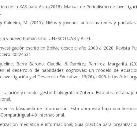
n de la KAS para Asia. (2018). Manual de Periodismo de investigac
.
y Caldeiro, M. (2015). Niños y jóvenes antes las redes y pantallas
diática y nuevo humanismo. UNESCO UAB y ATEI.
Investigación escrito en Bolivia desde el año 2000 al 2020. Revista P
tocero.20224531
queline, Berra Barona, Claudia, & Ramírez Ramírez, Margarita. (20
 en el desarrollo de habilidades cognitivas: un modelo de ecuacio
 Investigación y el Desarrollo Educativo, 13(26), e005.
https://doi.org
nstalación y uso del gestor bibliográfico Zotero. Esta obra está bajo
ional.
s en la búsqueda de información. Esta obra está bajo una licencia
mpartirIgual 4.0 Internacional.
etización mediática e informacional; Guía práctica para organizaci