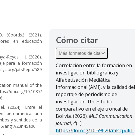
. (Coords.). (2021).
Cómo citar
sores en educación
Más formatos de cita
a-Reyes, J. J. (2020).
je para la formación
Correlación entre la formación en
alyc.org/jatsRepo/589
investigación bibliográfica y
Alfabetización Mediática
ication manual of the
Informacional (AMI), y la calidad del
tps://doi.org/10.1037/
reportaje de periodismo de
0)
investigación: Un estudio
el. (2024). Entre el
comparativo en el eje troncal de
 en Iberoamérica: una
Bolivia. (2026).
MLS Communication
bos y sentidos de la
Journal
,
4
(1).
395/angr.v23n45a06
https://doi.org/10.69620/mlscj.v4i1.