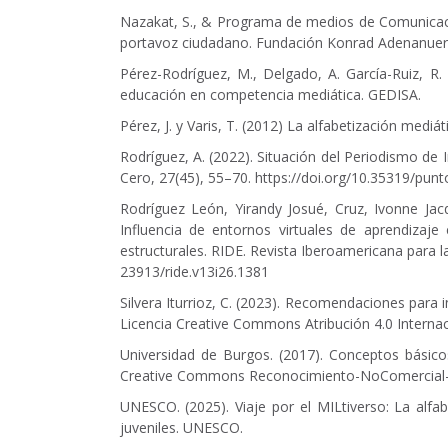
Nazakat, S., & Programa de medios de Comunicació
portavoz ciudadano. Fundación Konrad Adenanuer
Pérez-Rodríguez, M., Delgado, A. García-Ruiz, R. 
educación en competencia mediática. GEDISA.
Pérez, J. y Varis, T. (2012) La alfabetización me
Rodríguez, A. (2022). Situación del Periodismo de 
Cero, 27(45), 55–70.
https://doi.org/10.35319/pun
Rodríguez León, Yirandy Josué, Cruz, Ivonne Jac
Influencia de entornos virtuales de aprendizaje
estructurales. RIDE. Revista Iberoamericana para la
23913/ride.v13i26.1381
Silvera Iturrioz, C. (2023). Recomendaciones para i
Licencia Creative Commons Atribución 4.0 Internac
Universidad de Burgos. (2017). Conceptos básico
Creative Commons Reconocimiento-NoComercial-Co
UNESCO. (2025). Viaje por el MILtiverso: La alfab
juveniles. UNESCO.