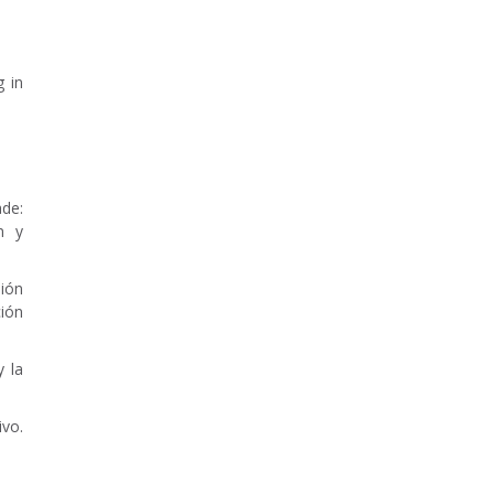
g in
de:
n y
ión
ción
y la
ivo.