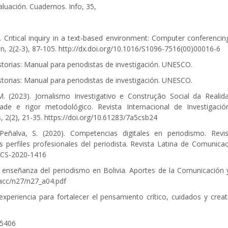
luación. Cuadernos. Info, 35,
. Critical inquiry in a text-based environment: Computer conferencin
n, 2(2-3), 87-105.
http://dx.doi.org/10.1016/S1096-7516(00)00016-6
historias: Manual para periodistas de investigación. UNESCO.
historias: Manual para periodistas de investigación. UNESCO.
 (2023). Jornalismo Investigativo e Construção Social da Realida
dade e rigor metodológico. Revista Internacional de Investigació
, 2(2), 21-35.
https://doi.org/10.61283/7a5csb24
Peñalva, S. (2020). Competencias digitales en periodismo. Revis
os perfiles profesionales del periodista. Revista Latina de Comunica
LCS-2020-1416
 enseñanza del periodismo en Bolivia. Aportes de la Comunicación 
racc/n27/n27_a04.pdf
periencia para fortalecer el pensamiento crítico, cuidados y creat
15406