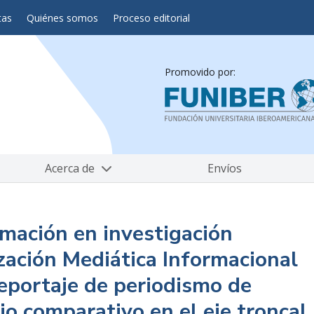
tas
Quiénes somos
Proceso editorial
Promovido por:
Acerca de
Envíos
rmación en investigación
ización Mediática Informacional
 reportaje de periodismo de
io comparativo en el eje troncal