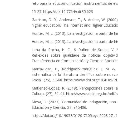
reto para la educomunicación: instrumentos de eva
15-27. https://doi:10.7764/cdi.35.623
Garrison, D. R., Anderson, T., & Archer, W. (2000)
higher education. The Internet and Higher Educatio
Hunter, M. L. (2013). La investigación a partir de 
Hunter, M. L. (2013). La investigación a partir de 
Lima da Rocha, H. C., & Rufino de Sousa, V. M.
Reflexões sobre qualidade da notícia, objetivi
Transferencia en Comunicación y Ciencias Sociales
Marta-Lazo, C., Rodríguez-Rodríguez, J. M. & 
sistemática de la literatura científica sobre nuev
Social, (75), 53-68.
https://www.doi.org/10.4185/R
Matienzo-López, R. (2019). Percepciones sobre la
Cultura, (27), 31-41.
http://www.scielo.org.bo/pdf/
Mesa, D. (2023). Comunidad de indagación, una ex
Educación y Ciencia, 27, e15406.
https://doi.org/10.19053/0120-7105.eyc.2023.27.e