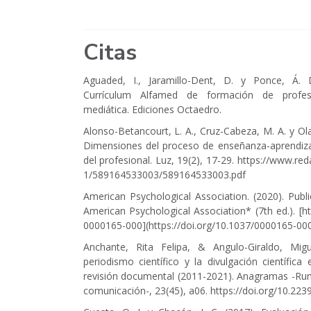
Citas
Aguaded, I., Jaramillo-Dent, D. y Ponce, Á. D
Currículum Alfamed de formación de profe
mediática. Ediciones Octaedro.
Alonso-Betancourt, L. A., Cruz-Cabeza, M. A. y Olay
Dimensiones del proceso de enseñanza-aprendiza
del profesional. Luz, 19(2), 17-29.
https://www.red
1/589164533003/589164533003.pdf
American Psychological Association. (2020). Publ
American Psychological Association* (7th ed.). [
ht
0000165-000
](
https://doi.org/10.1037/0000165-00
Anchante, Rita Felipa, & Angulo-Giraldo, Migu
periodismo científico y la divulgación científica
revisión documental (2011-2021). Anagramas -Rum
comunicación-, 23(45), a06.
https://doi.org/10.22