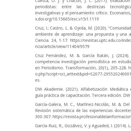
Cuesta, O. J. y Chacón, J. C. (2017). Evaluació
periodistas: entre las destrezas tecnológic
investigativas y el pensamiento crítico. Escenarios
x.doi.org/10.15665/esc.v15i1.1119
Cruz, I.; Castro, L. & Ojeda, M. (2020). “Comunid
ambiente de aprendizaje: una propuesta y una a
Ciencia. 24, 1-17.
https://revistas.uptc.edu.co/ind
ncia/article/view/11404/9579
Cruz Fernández, M. & García Batán, J. (2024)
competencia investigación periodística en estudi
en Periodismo. Transformación, 20(1), 205-228.
h
o.php?script=sci_arttext&pid=S2077-2955202400
es
.
DW Akademie. (2021). Alfabetización Mediática 
guía práctica de capacitación. Tercera edición. D
García-Galera, M. C., Martínez-Nicolás, M. & De
Revisión sistemática de las experiencias docentes
300-307.
https://revista.profesionaldelainformaci
García-Ruiz, R., Gozálvez, V. y Aguaded, I. (2014)