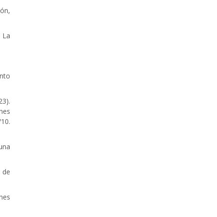
ión,
. La
unto
23).
nes
/10.
 una
 de
ones