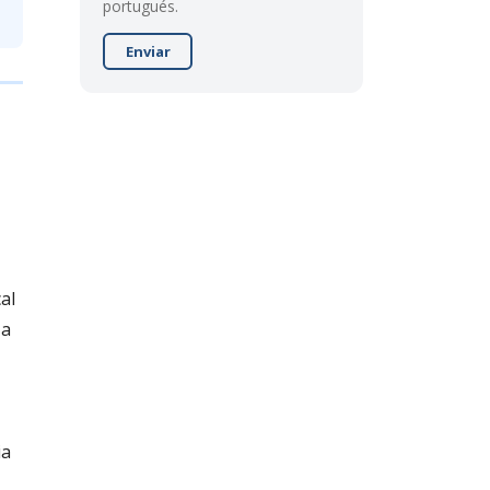
portugués.
Enviar
al
 a
ia