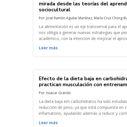
mirada desde las teorías del aprendi
sociocultural
Por: José Ramón Aguilar Martínez, María Cruz Chong-B
La alimentación es un eje transversal para el 
nos obliga a generar nuevas estrategias que per
académico, con la intención de mejorar el apro
consideraciones que permitan conocer la relació
Leer más
Efecto de la dieta baja en carbohidr
practican musculación con entrenam
Por: Issacar Grando
La dieta baja em carbohidratos ha sido estudiad
reducción de peso, ya que está compuesta en su
inflamatorio, ayudando además a reducir y comb
de fuerza podría ayudar com el crecimiento musc
Leer más