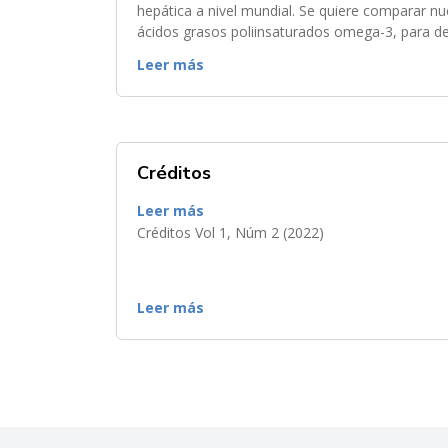
hepática a nivel mundial. Se quiere comparar nu
ácidos grasos poliinsaturados omega-3, para d
Evaluar que manejo nutricional es más efectivo..
Leer más
Créditos
Leer más
Créditos Vol 1, Núm 2 (2022)
Leer más