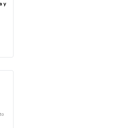
a y
,
nto