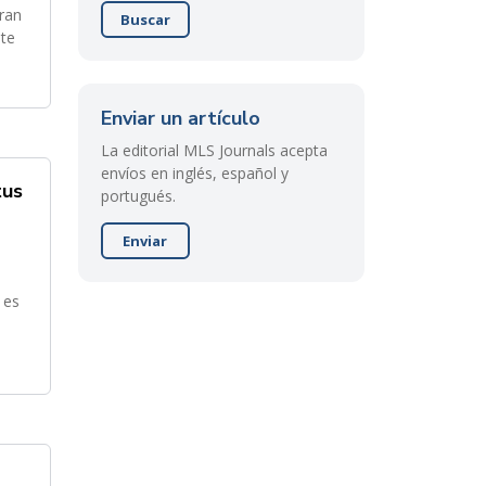
gran
Buscar
nte
Enviar un artículo
La editorial MLS Journals acepta
envíos en inglés, español y
tus
portugués.
Enviar
 es