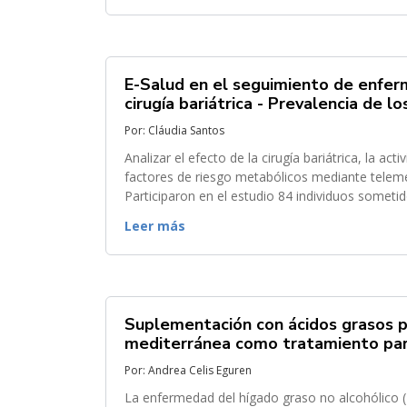
E-Salud en el seguimiento de enferm
cirugía bariátrica - Prevalencia de 
Por: Cláudia Santos
Analizar el efecto de la cirugía bariátrica, la ac
factores de riesgo metabólicos mediante telemedicina. Estudio observacional con recolección retrosp
Participaron en el estudio 84 individuos someti
cinco años. La recolección de...
Leer más
Suplementación con ácidos grasos p
mediterránea como tratamiento para
Por: Andrea Celis Eguren
La enfermedad del hígado graso no alcohólico 