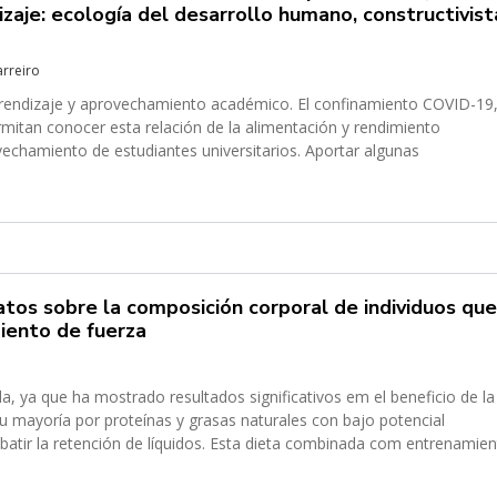
zaje: ecología del desarrollo humano, constructivist
arreiro
aprendizaje y aprovechamiento académico. El confinamiento COVID-19
mitan conocer esta relación de la alimentación y rendimiento
vechamiento de estudiantes universitarios. Aportar algunas
n entre hábitos de...
atos sobre la composición corporal de individuos que
iento de fuerza
a, ya que ha mostrado resultados significativos em el beneficio de la
 mayoría por proteínas y grasas naturales con bajo potencial
atir la retención de líquidos. Esta dieta combinada com entrenamie
ular y...