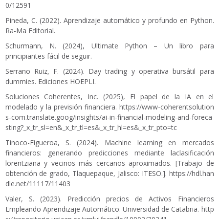
0/12591
Pineda, C. (2022). Aprendizaje automático y profundo en Python.
Ra-Ma Editorial.
Schurmann, N. (2024), Ultimate Python – Un libro para
principiantes fácil de seguir.
Serrano Ruiz, F. (2024). Day trading y operativa bursátil para
dummies. Ediciones HOEPLI.
Soluciones Coherentes, Inc. (2025), El papel de la IA en el
modelado y la previsión financiera.
https://www-coherentsolution
s-com.translate.goog/insights/ai-in-financial-modeling-and-foreca
sting?_x_tr_sl=en&_x_tr_tl=es&_x_tr_hl=es&_x_tr_pto=tc
Tinoco-Figueroa, S. (2024). Machine learning en mercados
financieros: generando predicciones mediante laclasificación
lorentziana y vecinos más cercanos aproximados. [Trabajo de
obtención de grado, Tlaquepaque, Jalisco: ITESO.].
https://hdl.han
dle.net/11117/11403
Valer, S. (2023). Predicción precios de Activos Financieros
Empleando Aprendizaje Automático. Universidad de Catabria.
http