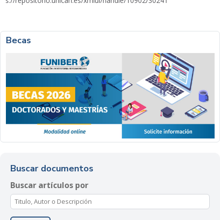
s://repositorio.unican.es/xmlui/handle/10902/30241
Becas
Buscar documentos
Buscar artículos por