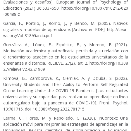
Evaluaciones y desafíos]. European Journal of Psychology of
Education (2021) 36:533–550.
https://doi.org/10.1007/s10212-020
-00488-z
García, F., Portillo, J., Romo, J., y Benito, M. (2005). Nativos
digitales y modelos de aprendizaje. [Archivo en PDF].
http://ceur-
ws.org/Vol-318/Garcia.pdf
González, A., López, E., Expósito, E., y Moreno, E. (2021).
Motivación académica y autoeficacia percibida y su relación con
el rendimiento académico en los estudiantes universitarios de la
enseñanza a distancia. RELIEVE, 27(2), art. 2.
http://doi.org/10.308
27/relieve.v27i2.21909
Klimova, B., Zamborova, K., Cierniak, A. y Dziuba, S. (2022).
University Students and Their Ability to Perform Self-Regulated
Online Learning Under the COVID-19 Pandemic [Los estudiantes
universitarios y su capacidad para realizar un aprendizaje en línea
autorregulado bajo la pandemia de COVID-19]. Front. Psychol.
13:781715. doi: 10.3389/fpsyg.2022.781715
Lerma, C., Flores, M. y Rebolledo, G. (2020). InContext: Una
aplicación móvil para mejorar las estrategias de aprendizaje en la
Universidad. Revista Científica de Comunicación y Educación.