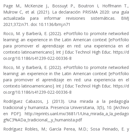
Page M., McKenzie J., Bossuyt P., Boutron I, Hoffmann T.,
Mulrow C, et al. (2021). La declaración PRISMA 2020: una guía
actualizada para informar revisiones sistemáticas. BMJ
2021;372:n71. doi: 10.1136/bmj.n71
Roco, M. y Barberà, E. (2022). ePortfolio to promote networked
learning: an experience in the Latin American context [ePortfolio
para promover el aprendizaje en red: una experiencia en el
contexto latinoamericano]. Int J Educ Technol High Educ.
https://d
oi.org/10.1186/s41239-022-00336-8
Roco, M. y Barberà, E. (2022). ePortfolio to promote networked
learning: an experience in the Latin American context [ePortfolio
para promover el aprendizaje en red: una experiencia en el
contexto latinoamericano]. Int J Educ Technol High Educ.
https://d
oi.org/10.1186/s41239-022-00336-8
Rodríguez Cabazos, J. (2013). Una mirada a la pedagogía
tradicional y humanista. Presencia Universitaria, 3(5), 10. [Archivo
en PDF].
http://eprints.uanl.mx/3681/1/Una_mirada_a_la_pedago
g%C3%ADa_tradicional__y_humanista.pdf
Rodríguez Robles, M.; García Perea, M.D.; Sosa Peinado, E. y