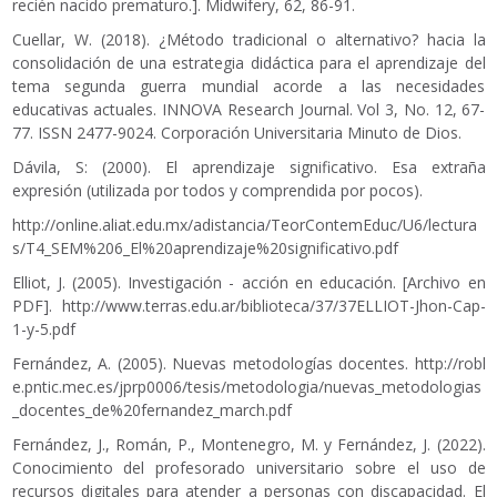
recién nacido prematuro.]. Midwifery, 62, 86-91.
Cuellar, W. (2018). ¿Método tradicional o alternativo? hacia la
consolidación de una estrategia didáctica para el aprendizaje del
tema segunda guerra mundial acorde a las necesidades
educativas actuales. INNOVA Research Journal. Vol 3, No. 12, 67-
77. ISSN 2477-9024. Corporación Universitaria Minuto de Dios.
Dávila, S: (2000). El aprendizaje significativo. Esa extraña
expresión (utilizada por todos y comprendida por pocos).
http://online.aliat.edu.mx/adistancia/TeorContemEduc/U6/lectura
s/T4_SEM%206_El%20aprendizaje%20significativo.pdf
Elliot, J. (2005). Investigación - acción en educación. [Archivo en
PDF].
http://www.terras.edu.ar/biblioteca/37/37ELLIOT-Jhon-Cap-
1-y-5.pdf
Fernández, A. (2005). Nuevas metodologías docentes.
http://robl
e.pntic.mec.es/jprp0006/tesis/metodologia/nuevas_metodologias
_docentes_de%20fernandez_march.pdf
Fernández, J., Román, P., Montenegro, M. y Fernández, J. (2022).
Conocimiento del profesorado universitario sobre el uso de
recursos digitales para atender a personas con discapacidad. El