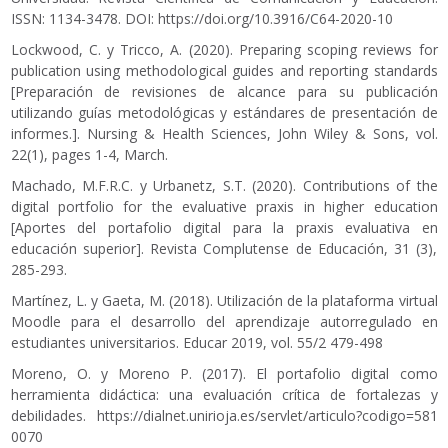
ISSN: 1134-3478. DOI:
https://doi.org/10.3916/C64-2020-10
Lockwood, C. y Tricco, A. (2020). Preparing scoping reviews for
publication using methodological guides and reporting standards
[Preparación de revisiones de alcance para su publicación
utilizando guías metodológicas y estándares de presentación de
informes.]. Nursing & Health Sciences, John Wiley & Sons, vol.
22(1), pages 1-4, March.
Machado, M.F.R.C. y Urbanetz, S.T. (2020). Contributions of the
digital portfolio for the evaluative praxis in higher education
[Aportes del portafolio digital para la praxis evaluativa en
educación superior]. Revista Complutense de Educación, 31 (3),
285-293.
Martínez, L. y Gaeta, M. (2018). Utilización de la plataforma virtual
Moodle para el desarrollo del aprendizaje autorregulado en
estudiantes universitarios. Educar 2019, vol. 55/2 479-498
Moreno, O. y Moreno P. (2017). El portafolio digital como
herramienta didáctica: una evaluación crítica de fortalezas y
debilidades.
https://dialnet.unirioja.es/servlet/articulo?codigo=581
0070