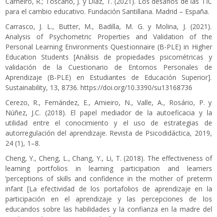
Carneiro, R.; Toscano, J. y Díaz, T. (2021). Los desafíos de las TIC
para el cambio educativo. Fundación Santillana. Madrid – España.
Carrasco, J. L., Butter, M., Badilla, M. G. y Molina, J. (2021).
Analysis of Psychometric Properties and Validation of the
Personal Learning Environments Questionnaire (B-PLE) in Higher
Education Students [Análisis de propiedades psicométricas y
validación de la Cuestionario de Entornos Personales de
Aprendizaje (B-PLE) en Estudiantes de Educación Superior].
Sustainability, 13, 8736.
https://doi.org/10.3390/su13168736
Cerezo, R., Fernández, E., Amieiro, N., Valle, A., Rosário, P. y
Núñez, J.C. (2018). El papel mediador de la autoeficacia y la
utilidad entre el conocimiento y el uso de estrategias de
autorregulación del aprendizaje. Revista de Psicodidáctica, 2019,
24 (1), 1–8.
Cheng, Y., Cheng, L., Chang, Y., Li, T. (2018). The effectiveness of
learning portfolios in learning participation and learners
’perceptions of skills and confidence in the mother of preterm
infant [La efectividad de los portafolios de aprendizaje en la
participación en el aprendizaje y las percepciones de los
educandos sobre las habilidades y la confianza en la madre del