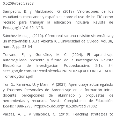
0.5209/rced.59868
Sampedro, B. y Maldonado, G. (2018). Valoraciones de los
estudiantes mexicanos y españoles sobre el uso de las TIC como
recurso para trabajar la educación inclusiva. Revista de
Pedagogía. Vol. 69. N° 3.
Sánchez-Meca, J. (2010). Cómo realizar una revisión sistemática y
un meta-análisis. Aula Abierta ICE Universidad de Oviedo, Vol. 38,
núm. 2, pp. 53-64.
Torrano, F., y González, M. C. (2004). El aprendizaje
autorregulado: presente y futuro de la investigación. Revista
Electrónica de Investigación Psicoeducativa, 2(1), 34.
sites.google.com/site/emilioleonl/APRENDIZAJEAUTOREGULADO.
TorranoyGonz.pdf
Tur, G., Ramírez, U. y Marín, V. (2021). Aprendizaje autorregulado
y Entornos Personales de Aprendizaje en la formación inicial
docente: percepciones del alumnado y propuestas de
herramientas y recursos. Revista Complutense de Educación.
ISSNe: 1988-2793.
https://dx.doi.org/10.5209/rced.71002
Vargas, A. L. y Villalobos, G. (2019). Teaching strategies to