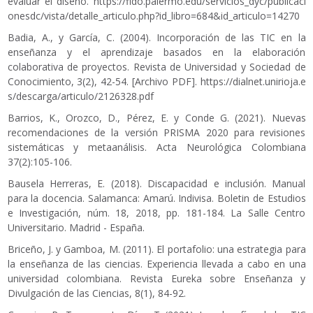
evaluar el diseño.
https://fido.palermo.edu/servicios_dyc/publicaci
onesdc/vista/detalle_articulo.php?id_libro=684&id_articulo=14270
Badia, A., y García, C. (2004). Incorporación de las TIC en la
enseñanza y el aprendizaje basados en la elaboración
colaborativa de proyectos. Revista de Universidad y Sociedad de
Conocimiento, 3(2), 42-54. [Archivo PDF].
https://dialnet.unirioja.e
s/descarga/articulo/2126328.pdf
Barrios, K., Orozco, D., Pérez, E. y Conde G. (2021). Nuevas
recomendaciones de la versión PRISMA 2020 para revisiones
sistemáticas y metaanálisis. Acta Neurológica Colombiana
37(2):105-106.
Bausela Herreras, E. (2018). Discapacidad e inclusión. Manual
para la docencia. Salamanca: Amarú. Indivisa. Boletin de Estudios
e Investigación, núm. 18, 2018, pp. 181-184. La Salle Centro
Universitario. Madrid - España.
Briceño, J. y Gamboa, M. (2011). El portafolio: una estrategia para
la enseñanza de las ciencias. Experiencia llevada a cabo en una
universidad colombiana. Revista Eureka sobre Enseñanza y
Divulgación de las Ciencias, 8(1), 84-92.