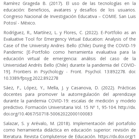
Ramírez Grageda B. (2017). El uso de las tecnologías en la
educación: Beneficios, avatares y desafíos de los usuarios.
Congreso Nacional de Investigación Educativa – COMIE. San Luis
Potosí - México.
Rodríguez, R., Martínez, L. y Flores, C. (2022). E-Portfolio as an
Evaluative Tool for Emergency Virtual Education: Analysis of the
Case of the University Andres Bello (Chile) During the COVID-19
Pandemic [E-Portfolio como herramienta evaluativa para la
educación virtual de emergencia: análisis del caso de la
Universidad Andrés Bello (Chile) durante la pandemia del COVID-
19]. Frontiers in Psychology - Front. Psychol. 13:892278. doi:
10.3389/fpsyg.2022.892278
Sáez, F., López, Y., Mella, J. y Casanova, D. (2022). Prácticas
docentes para promover la autorregulación del aprendizaje
durante la pandemia COVID-19: escalas de medición y modelo
predictivo. Formación Universitaria Vol. 15 Nº 1, 95-104.
http://dx.
doi.org/10.4067/S0718-50062022000100083
Salazar, S. y Arévalo, M. (2018). Implementación del portafolio
como herramienta didáctica en educación superior: revisión de
literatura. Revista Complutense de Educación.
https://dx.doi.org/1