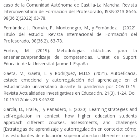
caso de la Comunidad Autónoma de Castilla-La Mancha. Revista
Interuniversitaria de Formación del Profesorado, ISSN0213-8646.
98(36.2)(2022),63-78.
Fernández, J., Román, P., Montenegro, M., y Fernández, J. (2022).
Título del estudio. Revista Internacional de Formación del
Profesorado, 98(36.2), 63-78.
Fortea, M. (2019). Metodologías didácticas para la
enseñanza/aprendizaje de competencias. Unitat de Suport
Educatiu de la Universitat Jaume I. España.
Gaeta, M., Gaeta, L. y Rodríguez, M.D.S. (2021). Autoeficacia,
estado emocional y autorregulación del aprendizaje en el
estudiantado universitario durante la pandemia por COVID-19.
Revista Actualidades Investigativas en Educación, 21(3), 1-24. Doi.
10.15517/aie.v21i3.46280
García, D., Fraile, J. y Panadero, E. (2020). Learning strategies and
self-regulation in context: how higher education students
approach different courses, assessments, and challenges
[Estrategias de aprendizaje y autorregulación en contexto: cómo
los estudiantes de educación superior abordan diferentes cursos,