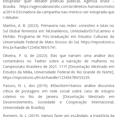
estuprada" quer debater políticas públicas. Agência Brasil –
Brasília.
https://agenciabrasil.ebc.com.br/direitos-humanos/notici
a/2014-03/criadora-da-campanha-nao-mereco-ser-estuprada-que
r-debater
.
Martins, A. B. (2023). Primavera nas redes: conexões e lutas no
Sul Global feminista em NiUnaMenos, UnVioladorEnTuCamino e
EleNão. Programa de Pós-Graduação em Estudos Culturais da
Universidade Federal de Mato Grosso do Sul.
https://repositorio.u
fms.br/handle/123456789/5741
.
Oliveira, P. G. de (2023). Elas que narram: uma análise dos
comentários no Twitter sobre a narração de mulheres no
Campeonato Brasileiro de 2021. 111f. [Dissertação Mestrado em
Estudos da Mídia, Universidade Federal do Rio Grande do Norte].
https://repositorio.ufrn.br/handle/123456789/55235
.
Passos, N. L. dos (2019). #Elasótem16anos: análise discursiva
crítica de postagens em rede social sobre caso de estupro
coletivo no Rio de Janeiro. [Dissertação Mestrado em
Desenvolvimento, Sociedade e Cooperação Internacional,
Universidade de Brasília].
Romeiro, N. L. (2019). Vamos fazer um escândalo: a trajetória da