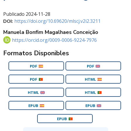
Publicado
2024-11-28
https://doi.org/10.69620/mlscj.v2i2.3211
DOI:
Manuela Bonfim Magalhaes Conceição
https://orcid.org/0009-0006-9224-7976
Formatos Disponibles
PDF
PDF
PDF
HTML
HTML
HTML
EPUB
EPUB
EPUB