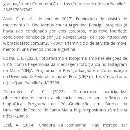
graduação em Comunicação.
https://repositorio.ufms.br/handle/1
23456789/7862
.
Assis, C. de (11 de abril de 2017). Feminicídio de ativista de
movimento Ni Una Menos choca Argentina: Principal suspeito já
havia sido condenado por dois estupros, mas teve liberdade
condicional concedida por juiz. Revista Brasil de Fato.
https://ww
w.brasildefato.com.br/2017/04/11/feminicidio-de-ativista-de-movi
mento-ni-una-menos-choca-argentina
Costa, E. L. (2023). Fotoativismo e fotojornalismo nas eleições de
2018: contra-hegemonia da mensagem fotográfica no Instagram
da Mídia NINJA. Programa de Pós-graduação em Comunicação
da Universidade Federal de Juiz de Fora (UFJF).
https://repositorio.
ufjf.br/jspui/handle/ufjf/15559
.
Dieminger, C. C. (2022). Democracia participativa:
ciberfeminismos contra a violência sexual e seus reflexos na
biopolítica. Programa de Pós-Graduação em Direito da
Universidade Federal de Santa Maria.
http://repositorio.ufsm.br/ha
ndle/1/20895
.
Leal, A. (2014). Criadora da campanha "Não mereço ser