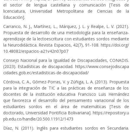
el sector de lengua castellana y comunicación [Tesis de
licenciatura, Universidad Metropolitana de Ciencias de la
Educación].
Carranco, N. J., Martínez, L., Márquez, J. L. y Realpe, L. V. (2021).
Propuesta de desarrollo de una metodología para la enseñanza-
aprendizaje de la lectoescritura con estudiantes sordos mediante
la Neurodidáctica. Revista Espacios, 42(7), 91-108.
https://doi.org/
10.48082/espacios-a21v42n07p07
Consejo Nacional para la Igualdad de Discapacidades, CONADIS.
(2023). Estadísticas de discapacidad.
https://www.consejodiscapa
cidades.gob.ec/estadisticas-de-discapacidad/
Córdova, C. A., Gómez-Porras, V. y Zúñiga, L. A. (2013). Propuesta
para la integración de TIC a las prácticas de enseñanza de los
docentes de la institución educativa Francisco Luis Hernández
que favorezca el desarrollo del pensamiento variacional de los
estudiantes sordos en el área de matemáticas [Tesis de
doctorado, Universidad Pontificia Bolivariana].
https://repository.u
pb.edu.co/handle/20.500.11912/1473
Díaz, N. (2011). Inglés para estudiantes sordos en Secundaria.