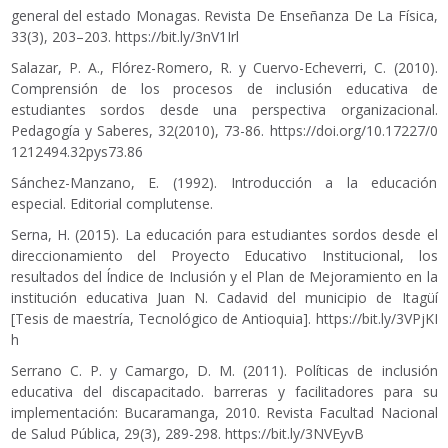
general del estado Monagas. Revista De Enseñanza De La Física,
33(3), 203–203.
https://bit.ly/3nV1Irl
Salazar, P. A., Flórez-Romero, R. y Cuervo-Echeverri, C. (2010).
Comprensión de los procesos de inclusión educativa de
estudiantes sordos desde una perspectiva organizacional.
Pedagogía y Saberes, 32(2010), 73-86.
https://doi.org/10.17227/0
1212494.32pys73.86
Sánchez-Manzano, E. (1992). Introducción a la educación
especial. Editorial complutense.
Serna, H. (2015). La educación para estudiantes sordos desde el
direccionamiento del Proyecto Educativo Institucional, los
resultados del Índice de Inclusión y el Plan de Mejoramiento en la
institución educativa Juan N. Cadavid del municipio de Itagüí
[Tesis de maestría, Tecnológico de Antioquia].
https://bit.ly/3VPjKI
h
Serrano C. P. y Camargo, D. M. (2011). Políticas de inclusión
educativa del discapacitado. barreras y facilitadores para su
implementación: Bucaramanga, 2010. Revista Facultad Nacional
de Salud Pública, 29(3), 289-298.
https://bit.ly/3NVEyvB