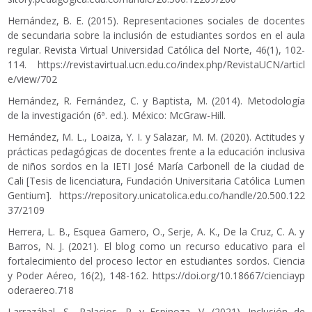
Hernández, B. E. (2015). Representaciones sociales de docentes
de secundaria sobre la inclusión de estudiantes sordos en el aula
regular. Revista Virtual Universidad Católica del Norte, 46(1), 102-
114.
https://revistavirtual.ucn.edu.co/index.php/RevistaUCN/articl
e/view/702
Hernández, R. Fernández, C. y Baptista, M. (2014). Metodología
de la investigación (6ª. ed.). México: McGraw-Hill.
Hernández, M. L., Loaiza, Y. I. y Salazar, M. M. (2020). Actitudes y
prácticas pedagógicas de docentes frente a la educación inclusiva
de niños sordos en la IETI José María Carbonell de la ciudad de
Cali [Tesis de licenciatura, Fundación Universitaria Católica Lumen
Gentium].
https://repository.unicatolica.edu.co/handle/20.500.122
37/2109
Herrera, L. B., Esquea Gamero, O., Serje, A. K., De la Cruz, C. A. y
Barros, N. J. (2021). El blog como un recurso educativo para el
fortalecimiento del proceso lector en estudiantes sordos. Ciencia
y Poder Aéreo, 16(2), 148-162.
https://doi.org/10.18667/cienciayp
oderaereo.718
Larrazábal, S., Palacios, R. y Espinoza, V. (2021). Inclusión de