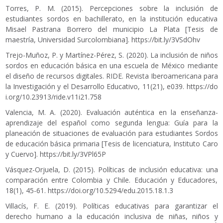
Torres, P. M. (2015). Percepciones sobre la inclusión de
estudiantes sordos en bachillerato, en la institución educativa
Misael Pastrana Borrero del municipio La Plata [Tesis de
maestría, Universidad Surcolombiana].
https://bit.ly/3VSdOhv
Trejo-Muñoz, P. y Martínez-Pérez, S. (2020). La inclusión de niños
sordos en educación básica en una escuela de México mediante
el diseño de recursos digitales. RIDE. Revista Iberoamericana para
la Investigación y el Desarrollo Educativo, 11(21), e039.
https://do
i.org/10.23913/ride.v11i21.758
Valencia, M. A. (2020). Evaluación auténtica en la enseñanza-
aprendizaje del español como segunda lengua: Guía para la
planeación de situaciones de evaluación para estudiantes Sordos
de educación básica primaria [Tesis de licenciatura, Instituto Caro
y Cuervo].
https://bit.ly/3VPl65P
Vásquez-Orjuela, D. (2015). Políticas de inclusión educativa: una
comparación entre Colombia y Chile. Educación y Educadores,
18(1), 45-61.
https://doi.org/10.5294/edu.2015.18.1.3
Villacís, F. E. (2019). Políticas educativas para garantizar el
derecho humano a la educación inclusiva de niñas, niños y