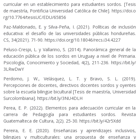
curricular en un establecimiento para estudiantes sordos. [Tesis
de maestría, Pontificia Universidad Católica de Chile].
https://doi.o
rg/10.7764/tesisUC/EDU/65856
Paz-Maldonado, E. y Silva-Peña, I. (2021). Políticas de inclusión
educativa: el desafío de las universidades públicas hondureñas.
CS, 34(2021). 71-90.
https://doi.org/10.18046/recs.i34.4227
Peluso-Crespi, L. y Vallarino, S. (2014). Panorámica general de la
educación pública de los sordos en Uruguay a nivel de Primaria.
Psicología, Conocimiento y Sociedad, 4(2), 211-236.
https://bit.ly/
3LRwDwY
Perdomo, J. W., Velásquez, L. T. y Bravo, S. L. (2019).
Percepciones de docentes, directivos docentes sordos y oyentes
sobre la escuela bilingüe bicultural [Tesis de maestría, Universidad
Surcolombiana].
https://bit.ly/3NU4DLH
Perea, E. P. (2022). Elementos para adecuación curricular en la
carrera de Pedagogía para estudiantes sordos. Revista
Guatemalteca de Cultura, 2(2). 25-30.
https://bit.ly/42r5Xdd
Pereira, E. E. (2020). Enseñanzas y aprendizajes inclusivos,
bilingües y multiculturales: una propuesta de enseñanza y