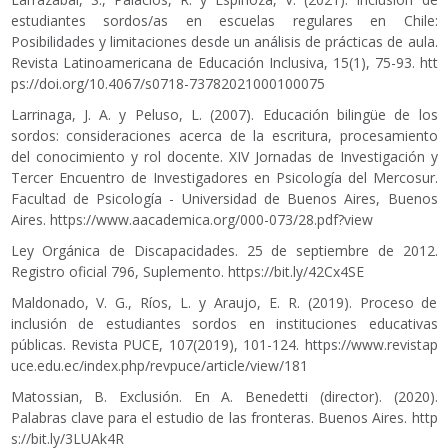
estudiantes sordos/as en escuelas regulares en Chile:
Posibilidades y limitaciones desde un análisis de prácticas de aula.
Revista Latinoamericana de Educación Inclusiva, 15(1), 75-93.
htt
ps://doi.org/10.4067/s0718-73782021000100075
Larrinaga, J. A. y Peluso, L. (2007). Educación bilingüe de los
sordos: consideraciones acerca de la escritura, procesamiento
del conocimiento y rol docente. XIV Jornadas de Investigación y
Tercer Encuentro de Investigadores en Psicología del Mercosur.
Facultad de Psicología - Universidad de Buenos Aires, Buenos
Aires.
https://www.aacademica.org/000-073/28.pdf?view
Ley Orgánica de Discapacidades. 25 de septiembre de 2012.
Registro oficial 796, Suplemento.
https://bit.ly/42Cx4SE
Maldonado, V. G., Ríos, L. y Araujo, E. R. (2019). Proceso de
inclusión de estudiantes sordos en instituciones educativas
públicas. Revista PUCE, 107(2019), 101-124.
https://www.revistap
uce.edu.ec/index.php/revpuce/article/view/181
Matossian, B. Exclusión. En A. Benedetti (director). (2020).
Palabras clave para el estudio de las fronteras. Buenos Aires.
http
s://bit.ly/3LUAk4R