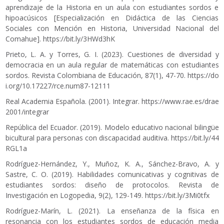
aprendizaje de la Historia en un aula con estudiantes sordos e
hipoacúsicos [Especialización en Didáctica de las Ciencias
Sociales con Mención en Historia, Universidad Nacional del
Comahue].
https://bit.ly/3HWd3hK
Prieto, L. A. y Torres, G. I. (2023). Cuestiones de diversidad y
democracia en un aula regular de matemáticas con estudiantes
sordos. Revista Colombiana de Educación, 87(1), 47-70.
https://do
i.org/10.17227/rce.num87-12111
Real Academia Española. (2001). Integrar.
https://www.rae.es/drae
2001/integrar
República del Ecuador. (2019). Modelo educativo nacional bilingüe
bicultural para personas con discapacidad auditiva.
https://bit.ly/44
RGL1a
Rodríguez-Hernández, Y., Muñoz, K. A., Sánchez-Bravo, A. y
Sastre, C. O. (2019). Habilidades comunicativas y cognitivas de
estudiantes sordos: diseño de protocolos. Revista de
Investigación en Logopedia, 9(2), 129-149.
https://bit.ly/3Mi0tfx
Rodríguez-Marín, L. (2021). La enseñanza de la física en
resonancia con los estudiantes sordos de educación media