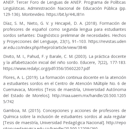
ANEP. Tercer Foro de Lenguas de ANEP. Programa de Políticas
Lingüísticas. Administración Nacional de Educación Pública (pp.
129-136). Montevideo.
https://bit.ly/44LI81n
Díaz, S. M., Nieto, G. V. y Hincapié, D. A. (2018). Formación de
profesores de español como segunda lengua para estudiantes
sordos señantes: Diagnóstico preliminar de necesidades. Hechos
y Proyecciones del Lenguaje, 23(1), 91–103.
https://revistas.uden
ar.edu.co/index.php/rheprol/article/view/3846
Divito, M. I., Pahud, F. y Barale, C. M. (2003). La práctica docente
y la alfabetización inicial del niño sordo. Educere, 7(22), 177-183.
https://www.redalyc.org/pdf/356/35602207.pdf
Flores, A. L. (2019). La formación continua docente en la atención
a estudiantes sordos en el Centro de Atención Múltiple No. 6 de
Cuernavaca, Morelos [Tesis de maestría, Universidad Autónoma
del Estado de Morelos].
http://riaa.uaem.mx/handle/20.500.1205
5/742
Gamboa, M. (2015). Concepciones y acciones de profesores de
Química sobre la inclusión de estudiantes sordos al aula regular
[Tesis de maestría, Universidad Pedagógica Nacional].
http://repo
sitory.pedagogica.edu.co/handle/20.500.12209/260