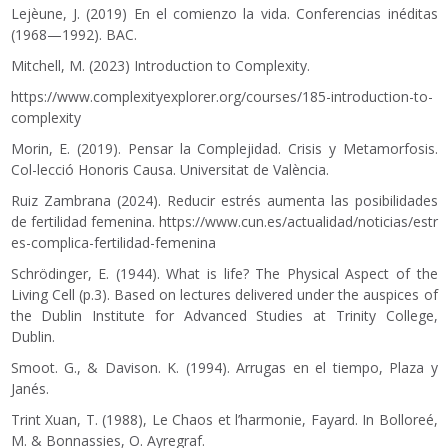
Lejèune, J. (2019) En el comienzo la vida. Conferencias inéditas
(1968—1992). BAC.
Mitchell, M. (2023) Introduction to Complexity.
https://www.complexityexplorer.org/courses/185-introduction-to-
complexity
Morin, E. (2019). Pensar la Complejidad. Crisis y Metamorfosis.
Col-lecció Honoris Causa. Universitat de València.
Ruiz Zambrana (2024). Reducir estrés aumenta las posibilidades
de fertilidad femenina.
https://www.cun.es/actualidad/noticias/estr
es-complica-fertilidad-femenina
Schrödinger, E. (1944). What is life? The Physical Aspect of the
Living Cell (p.3). Based on lectures delivered under the auspices of
the Dublin Institute for Advanced Studies at Trinity College,
Dublin.
Smoot. G., & Davison. K. (1994). Arrugas en el tiempo, Plaza y
Janés.
Trint Xuan, T. (1988), Le Chaos et l’harmonie, Fayard. In Bolloreé,
M. & Bonnassies, O. Ayregraf.