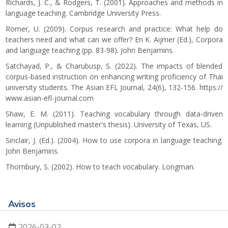
Richards, J. C., & Rodgers, T. (2001). Approaches and methods in
language teaching. Cambridge University Press.
Römer, U. (2009). Corpus research and practice: What help do
teachers need and what can we offer? En K. Aijmer (Ed.), Corpora
and language teaching (pp. 83-98). John Benjamins.
Satchayad, P., & Charubusp, S. (2022). The impacts of blended
corpus-based instruction on enhancing writing proficiency of Thai
university students. The Asian EFL Journal, 24(6), 132-156.
https://
www.asian-efl-journal.com
Shaw, E. M. (2011). Teaching vocabulary through data-driven
learning (Unpublished master's thesis). University of Texas, US.
Sinclair, J. (Ed.). (2004). How to use corpora in language teaching.
John Benjamins.
Thornbury, S. (2002). How to teach vocabulary. Longman.
Avisos
2026-03-02