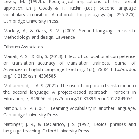
Lewis, M. (1997b). Pedagogical implications of the lexical
approach. En J. Coady & T. Huckin (Eds.), Second language
vocabulary acquisition: A rationale for pedagogy (pp. 255-270).
Cambridge University Press.
Mackey, A., & Gass, S. M. (2005). Second language research:
Methodology and design. Lawrence
Erlbaum Associates.
Manafi, A. S., & Gh, S. (2013). Effect of collocational competence
on translation accuracy of translation trainees. Journal of
Advances in English Language Teaching, 1(3), 76-84.
http://dx.doi.
org/10.2139/ssrn.4386585
Mohammed, T. A. S. (2022). The use of corpora in translation into
the second language: A project-based approach. Frontiers in
Education, 7, 849056.
https://doi.org/10.3389/feduc.2022.849056
Nation, I. S. P. (2001). Learning vocabulary in another language.
Cambridge University Press.
Nattinger, J. R., & DeCarrico, J. S. (1992). Lexical phrases and
language teaching. Oxford University Press.