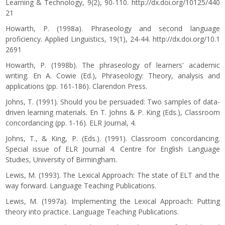
Learning & Technology, 9(2), 90-110.
http://dx.doi.org/10125/440
21
Howarth, P. (1998a). Phraseology and second language
proficiency. Applied Linguistics, 19(1), 24-44.
http://dx.doi.org/10.1
2691
Howarth, P. (1998b). The phraseology of learners' academic
writing. En A. Cowie (Ed.), Phraseology: Theory, analysis and
applications (pp. 161-186). Clarendon Press.
Johns, T. (1991). Should you be persuaded: Two samples of data-
driven learning materials. En T. Johns & P. King (Eds.), Classroom
concordancing (pp. 1-16). ELR Journal, 4.
Johns, T., & King, P. (Eds.). (1991). Classroom concordancing.
Special issue of ELR Journal 4. Centre for English Language
Studies, University of Birmingham.
Lewis, M. (1993). The Lexical Approach: The state of ELT and the
way forward. Language Teaching Publications.
Lewis, M. (1997a). Implementing the Lexical Approach: Putting
theory into practice. Language Teaching Publications.