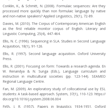
Conklin, K., & Schmitt, N. (2008). Formulaic sequences: Are they
processed more quickly than non formulaic language by native
and non-native speakers? Applied Linguistics, 29(1), 72-89.
Davies, M. (2010). The Corpus of Contemporary American English
as the first reliable monitor corpus of English. Literary and
Linguistic Computing, 25(4), 447-464.
Ellis, N. C. (1996). Sequencing in SLA. Studies in Second Language
Acquisition, 18(1), 91-126.
Ellis, R. (1997). Second language acquisition. Oxford University
Press.
Ellis, R. (2001). Focusing on form: Towards a research agenda. En
W. Renandya & N. Sunga (Eds.), Language curriculum and
instruction in multicultural societies (pp. 123-144). SEAMEO
Regional Language Centre.
Fan, M. (2009). An exploratory study of collocational use by ESL
students: A task-based approach. System, 37(1), 110-123.
https://
doi.org/10.1016/j.system.2008.06.004
Firth, J. R. (1957). Papers in linguistics 1934-1951. Oxford