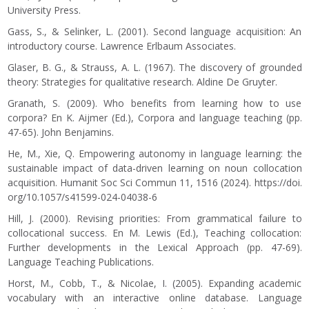
University Press.
Gass, S., & Selinker, L. (2001). Second language acquisition: An
introductory course. Lawrence Erlbaum Associates.
Glaser, B. G., & Strauss, A. L. (1967). The discovery of grounded
theory: Strategies for qualitative research. Aldine De Gruyter.
Granath, S. (2009). Who benefits from learning how to use
corpora? En K. Aijmer (Ed.), Corpora and language teaching (pp.
47-65). John Benjamins.
He, M., Xie, Q. Empowering autonomy in language learning: the
sustainable impact of data-driven learning on noun collocation
acquisition. Humanit Soc Sci Commun 11, 1516 (2024).
https://doi.
org/10.1057/s41599-024-04038-6
Hill, J. (2000). Revising priorities: From grammatical failure to
collocational success. En M. Lewis (Ed.), Teaching collocation:
Further developments in the Lexical Approach (pp. 47-69).
Language Teaching Publications.
Horst, M., Cobb, T., & Nicolae, I. (2005). Expanding academic
vocabulary with an interactive online database. Language