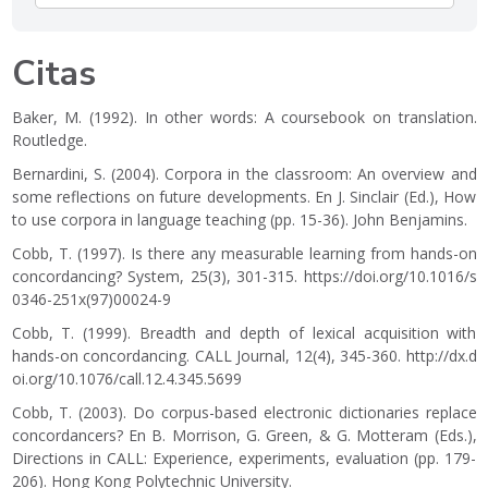
Citas
Baker, M. (1992). In other words: A coursebook on translation.
Routledge.
Bernardini, S. (2004). Corpora in the classroom: An overview and
some reflections on future developments. En J. Sinclair (Ed.), How
to use corpora in language teaching (pp. 15-36). John Benjamins.
Cobb, T. (1997). Is there any measurable learning from hands-on
concordancing? System, 25(3), 301-315.
https://doi.org/10.1016/s
0346-251x(97)00024-9
Cobb, T. (1999). Breadth and depth of lexical acquisition with
hands-on concordancing. CALL Journal, 12(4), 345-360.
http://dx.d
oi.org/10.1076/call.12.4.345.5699
Cobb, T. (2003). Do corpus-based electronic dictionaries replace
concordancers? En B. Morrison, G. Green, & G. Motteram (Eds.),
Directions in CALL: Experience, experiments, evaluation (pp. 179-
206). Hong Kong Polytechnic University.