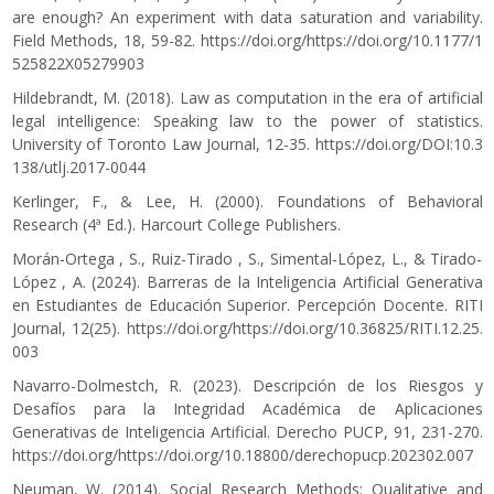
are enough? An experiment with data saturation and variability.
Field Methods, 18, 59-82.
https://doi.org/https://doi.org/10.1177/1
525822X05279903
Hildebrandt, M. (2018). Law as computation in the era of artificial
legal intelligence: Speaking law to the power of statistics.
University of Toronto Law Journal, 12-35.
https://doi.org/DOI:10.3
138/utlj.2017-0044
Kerlinger, F., & Lee, H. (2000). Foundations of Behavioral
Research (4ª Ed.). Harcourt College Publishers.
Morán-Ortega , S., Ruiz-Tirado , S., Simental-López, L., & Tirado-
López , A. (2024). Barreras de la Inteligencia Artificial Generativa
en Estudiantes de Educación Superior. Percepción Docente. RITI
Journal, 12(25).
https://doi.org/https://doi.org/10.36825/RITI.12.25.
003
Navarro-Dolmestch, R. (2023). Descripción de los Riesgos y
Desafíos para la Integridad Académica de Aplicaciones
Generativas de Inteligencia Artificial. Derecho PUCP, 91, 231-270.
https://doi.org/https://doi.org/10.18800/derechopucp.202302.007
Neuman, W. (2014). Social Research Methods: Qualitative and