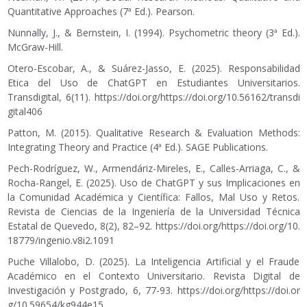
Quantitative Approaches (7ª Ed.). Pearson.
Nunnally, J., & Bernstein, I. (1994). Psychometric theory (3ª Ed.).
McGraw-Hill.
Otero-Escobar, A., & Suárez-Jasso, E. (2025). Responsabilidad
Etica del Uso de ChatGPT en Estudiantes Universitarios.
Transdigital, 6(11).
https://doi.org/https://doi.org/10.56162/transdi
gital406
Patton, M. (2015). Qualitative Research & Evaluation Methods:
Integrating Theory and Practice (4ª Ed.). SAGE Publications.
Pech-Rodríguez, W., Armendáriz-Mireles, E., Calles-Arriaga, C., &
Rocha-Rangel, E. (2025). Uso de ChatGPT y sus Implicaciones en
la Comunidad Académica y Científica: Fallos, Mal Uso y Retos.
Revista de Ciencias de la Ingeniería de la Universidad Técnica
Estatal de Quevedo, 8(2), 82–92.
https://doi.org/https://doi.org/10.
18779/ingenio.v8i2.1091
Puche Villalobo, D. (2025). La Inteligencia Artificial y el Fraude
Académico en el Contexto Universitario. Revista Digital de
Investigación y Postgrado, 6, 77-93.
https://doi.org/https://doi.or
g/10.59654/kg944e15