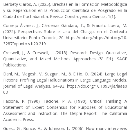
Berbety Claros, A. (2025). Brechas en la Formación Metodológica
y su Repercusión en la Producción Científica de Posgrado en la
Ciudad de Cochabamba. Revista Construyendo Ciencia, 1(1).
Cornejo Álvarez, J., Cárdenas Gándara, T., & Frausto Loera, M.
(2025). Perspectivas Sobre el Uso del Chatgpt en el Contexto
Universitario. Punto Cunorte, 20.
https://doi.org/https://doi.org/10.
32870/punto.v1i20.219
Creswell, J., & Creswell, J. (2018). Research Design: Qualitative,
Quantitative, and Mixed Methods Approaches (5ª Ed.). SAGE
Publications.
Dahl, M., Magesh, V., Suzgun, M., & E Ho, D. (2024). Large Legal
Fictions: Profiling Legal Hallucinations in Large Language Models.
Journal of Legal Analysis, 64–93.
https://doi.org/10.1093/jla/laae0
03
Facione, P. (1990). Facione, P. A. (1990). Critical Thinking: A
Statement of Expert Consensus for Purposes of Educational
Assessment and Instruction. The Delphi Report. The California
Academic Press.
Guest, G., Bunce, A., & Johnson, L. (2006). How many interviews