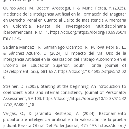
Quinto Arias, M., Becerril Arostegui, I., & Muriel Perea, Y. (2025).
Incidencia de la Inteligencia Artificial en la Formación del Magister
en Derecho Penal en Cuanto al Delito de Inasistencia Alimentaria
en Colombia. Revista de Investigación Multidisciplinaria
Iberoamericana, RIMI, 1.
https://doi.org/https://doi.org/10.69850/ri
mi.vi1.145
Saldaña Mendez , R., Samaniego Ocampo, R., Ruilova Rebilla , E.,
& Sánchez Azuero, D. (2024). El Impacto del Mal Uso de la
Inteligencia Artificial en la Realización del Trabajo Autónomo en el
Entorno de Educación Superior. South Florida Journal of
Development, 5(2), 681-687.
https://doi.org/10.46932/sfjdv5n2-02
0
Streiner, D. (2003). Starting at the beginning: An introduction to
coefficient alpha and internal consistency. Journal of Personality
Assessment, 99-103.
https://doi.org/https://doi.org/10.1207/S1532
7752JPA8001_18
Vargas, O., & Jaramillo Restrepo, A. (2024). Razonamiento
probatorio e inteligencia artificial en la valoración de la prueba
judicial. Revista Oficial Del Poder Judicial, 475-497.
https://doi.org/