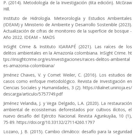
P. (2014). Metodología de la Investigación (6ta edición). McGraw
Hill.
Instituto de Hidrología. Meteorología y Estudios Ambientales
(IDEAM) y Ministerio de Ambiente y Desarrollo Sostenible (2023).
Actualización de cifras de monitoreo de la superficie de bosque -
Año 2022. IDEAM – MADS
InSight Crime & Instituto IGARAPÉ (2021). Las raíces de los
delitos ambientales en la Amazonía colombiana. InSight Crime.
ht
tps://insightcrime.org/es/investigaciones/raices-delitos-ambiental
es-amazonia-colombiana/
Jiménez Chaves, V. y Comet Weiler, C. (2016). Los estudios de
casos como enfoque metodológico. Revista de Investigación en
Ciencias Sociales y Humanidades, 3 (2).
https://dialnet.unirioja.es/
descarga/articulo/5757749.pdf
Jiménez Velandia, J. y Vega Delgado, L.A. (2020). La restauración
ambiental de ecosistemas deforestados por cultivos ilícitos, el
nuevo desafío del Ejército Nacional. Revista Agunkuyâa, 10 (1),
75-89.
https://doi.org/10.33132/27114260.1797
Lozano, J. B. (2015). Cambio climático: desafío para la seguridad