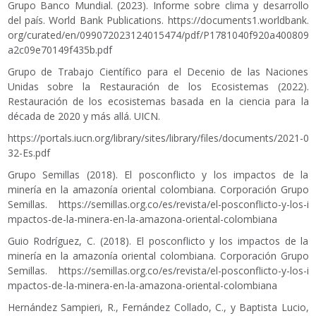
Grupo Banco Mundial. (2023). Informe sobre clima y desarrollo
del país. World Bank Publications.
https://documents1.worldbank.
org/curated/en/099072023124015474/pdf/P1781040f920a400809
a2c09e70149f435b.pdf
Grupo de Trabajo Científico para el Decenio de las Naciones
Unidas sobre la Restauración de los Ecosistemas (2022).
Restauración de los ecosistemas basada en la ciencia para la
década de 2020 y más allá. UICN.
https://portals.iucn.org/library/sites/library/files/documents/2021-0
32-Es.pdf
Grupo Semillas (2018). El posconflicto y los impactos de la
minería en la amazonía oriental colombiana. Corporación Grupo
Semillas.
https://semillas.org.co/es/revista/el-posconflicto-y-los-i
mpactos-de-la-minera-en-la-amazona-oriental-colombiana
Guio Rodríguez, C. (2018). El posconflicto y los impactos de la
minería en la amazonía oriental colombiana. Corporación Grupo
Semillas.
https://semillas.org.co/es/revista/el-posconflicto-y-los-i
mpactos-de-la-minera-en-la-amazona-oriental-colombiana
Hernández Sampieri, R., Fernández Collado, C., y Baptista Lucio,