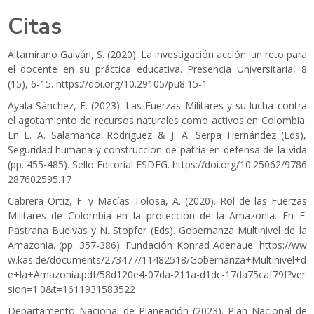
Citas
Altamirano Galván, S. (2020). La investigación acción: un reto para
el docente en su práctica educativa. Presencia Universitaria, 8
(15), 6-15.
https://doi.org/10.29105/pu8.15-1
Ayala Sánchez, F. (2023). Las Fuerzas Militares y su lucha contra
el agotamiento de recursos naturales como activos en Colombia.
En E. A. Salamanca Rodríguez & J. A. Serpa Hernández (Eds),
Seguridad humana y construcción de patria en defensa de la vida
(pp. 455-485). Sello Editorial ESDEG.
https://doi.org/10.25062/9786
287602595.17
Cabrera Ortiz, F. y Macías Tolosa, A. (2020). Rol de las Fuerzas
Militares de Colombia en la protección de la Amazonia. En E.
Pastrana Buelvas y N. Stopfer (Eds). Gobernanza Multinivel de la
Amazonia. (pp. 357-386). Fundación Konrad Adenaue.
https://ww
w.kas.de/documents/273477/11482518/Gobernanza+Multinivel+d
e+la+Amazonia.pdf/58d120e4-07da-211a-d1dc-17da75caf79f?ver
sion=1.0&t=1611931583522
Departamento Nacional de Planeación (2023). Plan Nacional de