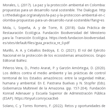
Morales, L. (2017). La paz y la protección ambiental en Colombia:
propuestas para un desarrollo rural sostenible. The Dialogue.
http
s://thedialogue.org/analysis/la-paz-y-la-proteccion-ambiental-en-c
olombia-propuestas-para-un-desarrollo-rural-sostenible/?lang=es
Mola, I., Sopeña, A. y de Torre, R. (2018). Guía Práctica de
Restauración Ecológica. Fundación Biodiversidad del Ministerio
para la Transición Ecológica.
https://ieeb.fundacion-biodiversidad.
es/sites/default/files/guia_practica_re_0.pdf
Murillo, A. A. y Ceballos Bedoya, E. O. (2021). El rol del Ejército
Nacional en la protección de los ecosistemas amazónicos. Grupo
Editorial Ibáñez.
Piñeros Vera, D., Prieto Ararat, P. y Garzón Amórtegui, D. (2020).
Los delitos contra el medio ambiente y las prácticas de control
territorial de los Estados amazónicos: entre la seguridad militar,
humana y ambiental. En E. Pastrana Buelvas y N. Stopfer (Eds).
Gobernanza Multinivel de la Amazonia. (pp. 157-204). Fundación
Konrad Adenauer y Escuela Superior de Administración Pública
(ESAP).
https://tinyurl.com/ycxac8x6
Solano, C. y Torres Romero, F. (2022). Retos y oportunidades de