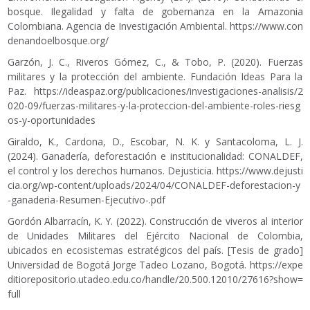
bosque. Ilegalidad y falta de gobernanza en la Amazonia
Colombiana. Agencia de Investigación Ambiental.
https://www.con
denandoelbosque.org/
Garzón, J. C., Riveros Gómez, C., & Tobo, P. (2020). Fuerzas
militares y la protección del ambiente. Fundación Ideas Para la
Paz.
https://ideaspaz.org/publicaciones/investigaciones-analisis/2
020-09/fuerzas-militares-y-la-proteccion-del-ambiente-roles-riesg
os-y-oportunidades
Giraldo, K., Cardona, D., Escobar, N. K. y Santacoloma, L. J.
(2024). Ganadería, deforestación e institucionalidad: CONALDEF,
el control y los derechos humanos. Dejusticia.
https://www.dejusti
cia.org/wp-content/uploads/2024/04/CONALDEF-deforestacion-y
-ganaderia-Resumen-Ejecutivo-.pdf
Gordón Albarracín, K. Y. (2022). Construcción de viveros al interior
de Unidades Militares del Ejército Nacional de Colombia,
ubicados en ecosistemas estratégicos del país. [Tesis de grado]
Universidad de Bogotá Jorge Tadeo Lozano, Bogotá.
https://expe
ditiorepositorio.utadeo.edu.co/handle/20.500.12010/27616?show=
full