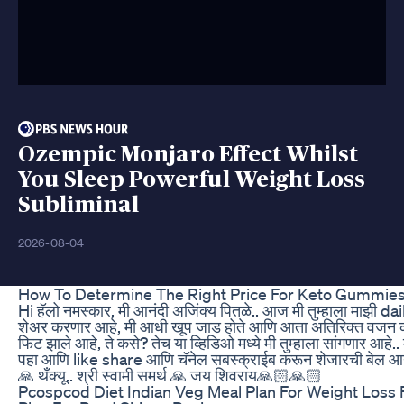
Ozempic Monjaro Effect Whilst
You Sleep Powerful Weight Loss
Subliminal
2026-08-04
How To Determine The Right Price For Keto Gummie
Hi हॅलो नमस्कार, मी आनंदी अजिंक्य पितळे.. आज मी तुम्हाला माझी d
शेअर करणार आहे, मी आधी खूप जाड होते आणि आता अतिरिक्त वजन
फिट झाले आहे, ते कसे? तेच या व्हिडिओ मध्ये मी तुम्हाला सांगणार आहे.. म
पहा आणि like share आणि चॅनेल सबस्क्राईब करून शेजारची बेल आ
🙏 थँक्यू.. श्री स्वामी समर्थ 🙏 जय शिवराय🙏🏻🙏🏻
Pcospcod Diet Indian Veg Meal Plan For Weight Loss F