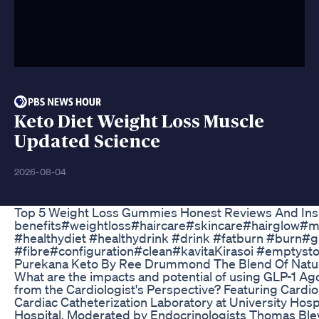
Keto Diet Weight Loss Muscle
Updated Science
2026-08-04
Top 5 Weight Loss Gummies Honest Reviews And Ins
benefits#weightloss#haircare#skincare#hairglow#m
#healthydiet #healthydrink #drink #fatburn #burn#g
#fibre#configuration#clean#kavitaKirasoi #emptys
Purekana Keto By Ree Drummond The Blend Of Natu
What are the impacts and potential of using GLP-1 Ag
from the Cardiologist's Perspective? Featuring Cardio
Cardiac Catheterization Laboratory at University Hos
Hospital. Moderated by Endocrinologists Thomas Bl