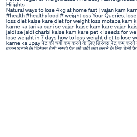
Hilights
Natural ways to lose 4kg at home fast | vajan kam ka
#health #healthyfood # weightloss Your Queries: lose w
loss diet kaise kare diet for weight loss motapa kam
karne ka tarika pani se vajan kaise kam kare vajan ka
jaldi se jaldi charbi kaise kam kare pet ki seeds for we
lose weight in 7 days how to loss weight diet to lose 
karne ka upay पेट की चर्बी कम करने के लिए ड्रिंक्स पेट कम करने क
वजन घटाने के ड्रिंक्स देसी नुस्खे पेट की चर्बी कम करने के लिए बेल
और ट्रिक्स घरेलू नुस्खे वजन कम करने के लिए वजन कम करने के ल
remedy motapa kam karne ke liye tips motapa kam ka
nuskhe किचन के मसाले स्पेसिफिक और घरेलू पहलू को उजागर करत
घरेलू उपाय किचन की चीजों से पेट की चर्बी कैसे घटाएं तेजी से 4 किल
3 किलो वजन कम करने का तरीका घर पर कम समय में वजन कम करने के ल
वजन कम करने के उपाय सुबह खाली पेट वजन कम करने के लिए क्या पिएं 
पुरुषों के लिए घर पर वजन कम करने के आसान तरीके महिलाओं के लिए
से 3 किलो वजन कैसे घटाएं शहद और नींबू से वजन कम करने का घरेलू
सब्जियां और फल एक हफ्ते में 3 किलो वजन घटाने के लिए डाइट टिप्
वजन कम करें घर पर वजन कैसे घटाएं 3-4 किलो वजन कैसे कम करें तेज
कम करने के घरेलू नुस्खे घरेलू नुस्खों से वजन घटाएं किचन की चीजों 
में 3 किलो वजन कैसे कम करें वजन कम करने के लिए क्या खाएं घर पर
remedies for weight loss weight loss at home health t
care Welcome to my channel! Here, you’ll get simple an
plans for weight loss, and practical guidance for menta
also share home remedies that truly work, and easy tri