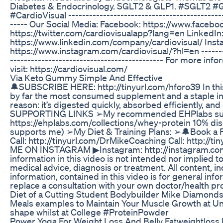
Diabetes & Endocrinology. SGLT2 & GLP1. #SGLT2 #
#CardioVisual ---------------------------------------------
----- Our Social Media: Facebook: https://www.faceboo
https://twitter.com/cardiovisualapp?lang=en LinkedIn
https://www.linkedin.com/company/cardiovisual/ Inst
https://www.instagram.com/cardiovisual/?hl=en ---------
-------------------------------------------- For more inf
visit: https://cardiovisual.com/
Via Keto Gummy Simple And Effective
🔔SUBSCRIBE HERE: http://tinyurl.com/hforo39 In this 
by far the most consumed supplement and a staple in 
reason: it’s digested quickly, absorbed efficiently, an
SUPPORTING LINKS ➢My recommended EHPlabs su
https://ehplabs.com/collections/whey-protein 10% d
supports me) ➢My Diet & Training Plans: ➢🔔Book
Call: http://tinyurl.com/DrMikeCoaching Call: http:/
ME ON INSTAGRAM ▶Instagram: http://instagram.c
information in this video is not intended nor implied t
medical advice, diagnosis or treatment. All content, i
information, contained in this video is for general in
replace a consultation with your own doctor/health pro
Diet of a Cutting Student Bodybuilder Mike Diamonds
Meals examples to Maintain Your Muscle Growth at Uni
shape whilst at College #ProteinPowder
Power Yoga For Weight Loss And Belly Fatweightloss