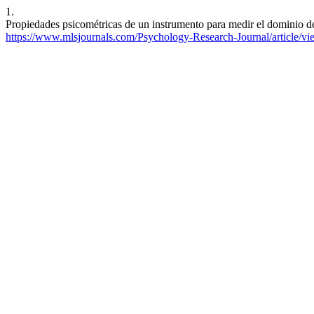
1.
Propiedades psicométricas de un instrumento para medir el dominio de
https://www.mlsjournals.com/Psychology-Research-Journal/article/v