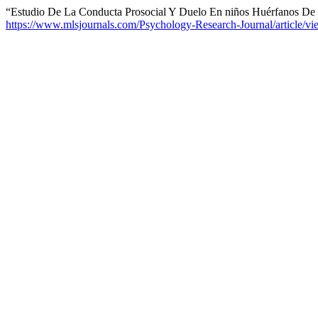
“Estudio De La Conducta Prosocial Y Duelo En niños Huérfanos De
https://www.mlsjournals.com/Psychology-Research-Journal/article/v