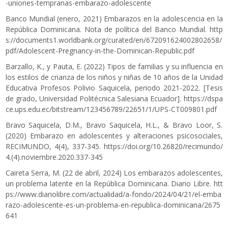
-uniones-tempranas-embarazo-adolescente
Banco Mundial (enero, 2021) Embarazos en la adolescencia en la
República Dominicana. Nota de política del Banco Mundial.
http
s://documents1.worldbank.org/curated/en/672091624002802658/
pdf/Adolescent-Pregnancy-in-the-Dominican-Republic.pdf
Barzallo, K., y Pauta, E. (2022) Tipos de familias y su influencia en
los estilos de crianza de los niños y niñas de 10 años de la Unidad
Educativa Profesos Polivio Saquicela, periodo 2021-2022. [Tesis
de grado, Universidad Politécnica Salesiana Ecuador].
https://dspa
ce.ups.edu.ec/bitstream/123456789/22651/1/UPS-CT009801.pdf
Bravo Saquicela, D.M., Bravo Saquicela, H.L., & Bravo Loor, S.
(2020) Embarazo en adolescentes y alteraciones psicosociales,
RECIMUNDO, 4(4), 337-345.
https://doi.org/10.26820/recimundo/
4.(4).noviembre.2020.337-345
Caireta Serra, M. (22 de abril, 2024) Los embarazos adolescentes,
un problema latente en la República Dominicana. Diario Libre.
htt
ps://www.diariolibre.com/actualidad/a-fondo/2024/04/21/el-emba
razo-adolescente-es-un-problema-en-republica-dominicana/2675
641