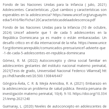
Fondo de las Naciones Unidas para la Infancia ( julio, 2021)
Adolescentes. Características. ¿Qué cambios y características son
esperables en la adolescencia?
https://www.unicef.org/uruguay/m
edia/5416/file/Ficha120Característicasdelaadolescencia.pdf
Fondo de las Naciones Unidas para la Infancia (10 de octubre,
2024) Unicef advierte que 1 de cada 5 adolescentes en la
República Dominicana ya es madre o están embarazadas: Un
desafío crítico en el día internacional de la niña.
https://www.unice
f.org/dominicanrepublic/comunicados-prensa/unicef-advierte-que
-1-de-cada-5-adolescentes-en-republica-dominicana
Gómez, R. M. (2022) Autoconcepto y clima social familiar en
adolescentes gestantes del instituto nacional materno perinatal,
2021[Tesis de grado, Universidad Nacional Federico Villarreal]
htt
ps://hdl.handle.net/20.500.13084/6447
Góngora-Ávila, C. R. & Mejía Arencibia, R. A. (2021) Embarazo en
la adolescencia un problema de salud pública. Revista peruana de
investigación materno perinatal, 10(4). 9-10.
https://doi.org/10.334
21/inmp.2021240
Guimaray, L. (2020) Niveles de autoconcepto en adolescentes de