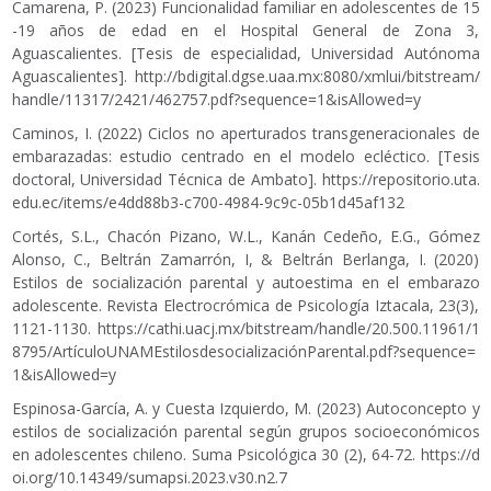
Camarena, P. (2023) Funcionalidad familiar en adolescentes de 15
-19 años de edad en el Hospital General de Zona 3,
Aguascalientes. [Tesis de especialidad, Universidad Autónoma
Aguascalientes].
http://bdigital.dgse.uaa.mx:8080/xmlui/bitstream/
handle/11317/2421/462757.pdf?sequence=1&isAllowed=y
Caminos, I. (2022) Ciclos no aperturados transgeneracionales de
embarazadas: estudio centrado en el modelo ecléctico. [Tesis
doctoral, Universidad Técnica de Ambato].
https://repositorio.uta.
edu.ec/items/e4dd88b3-c700-4984-9c9c-05b1d45af132
Cortés, S.L., Chacón Pizano, W.L., Kanán Cedeño, E.G., Gómez
Alonso, C., Beltrán Zamarrón, I, & Beltrán Berlanga, I. (2020)
Estilos de socialización parental y autoestima en el embarazo
adolescente. Revista Electrocrómica de Psicología Iztacala, 23(3),
1121-1130.
https://cathi.uacj.mx/bitstream/handle/20.500.11961/1
8795/ArtículoUNAMEstilosdesocializaciónParental.pdf?sequence=
1&isAllowed=y
Espinosa-García, A. y Cuesta Izquierdo, M. (2023) Autoconcepto y
estilos de socialización parental según grupos socioeconómicos
en adolescentes chileno. Suma Psicológica 30 (2), 64-72.
https://d
oi.org/10.14349/sumapsi.2023.v30.n2.7