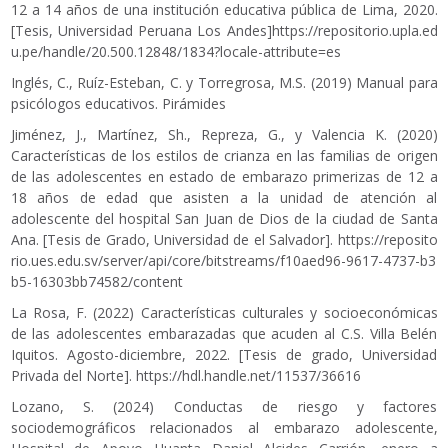
12 a 14 años de una institución educativa pública de Lima, 2020.
[Tesis, Universidad Peruana Los Andes]
https://repositorio.upla.ed
u.pe/handle/20.500.12848/1834?locale-attribute=es
Inglés, C., Ruíz-Esteban, C. y Torregrosa, M.S. (2019) Manual para
psicólogos educativos. Pirámides
Jiménez, J., Martínez, Sh., Repreza, G., y Valencia K. (2020)
Características de los estilos de crianza en las familias de origen
de las adolescentes en estado de embarazo primerizas de 12 a
18 años de edad que asisten a la unidad de atención al
adolescente del hospital San Juan de Dios de la ciudad de Santa
Ana. [Tesis de Grado, Universidad de el Salvador].
https://reposito
rio.ues.edu.sv/server/api/core/bitstreams/f10aed96-9617-4737-b3
b5-16303bb74582/content
La Rosa, F. (2022) Características culturales y socioeconómicas
de las adolescentes embarazadas que acuden al C.S. Villa Belén
Iquitos. Agosto-diciembre, 2022. [Tesis de grado, Universidad
Privada del Norte].
https://hdl.handle.net/11537/36616
Lozano, S. (2024) Conductas de riesgo y factores
sociodemográficos relacionados al embarazo adolescente,